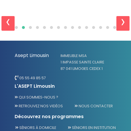
‹
›
Asept Limousin
IMMEUBLE MSA
1 IMPASSE SAINTE CLAIRE
87 041 LIMOGES CEDEX 1
05 55 49 85 57
L'ASEPT Limousin
QUI SOMMES-NOUS ?
RETROUVEZ NOS VIDÉOS
NOUS CONTACTER
Découvrez nos programmes
SÉNIORS À DOMICILE
SÉNIORS EN INSTITUTION