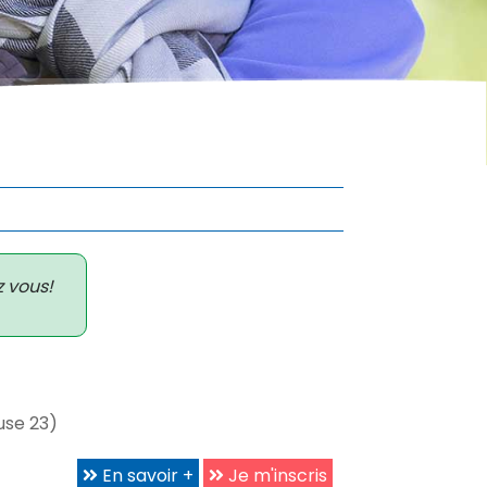
z vous!
use 23)
En savoir +
Je m'inscris