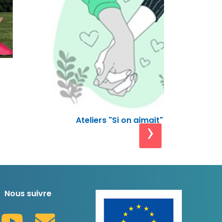
Bien dans
Ateliers "Si on aimait"
›
Nous suivre