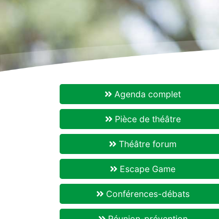
Agenda complet
Pièce de théâtre
Théâtre forum
Escape Game
Conférences-débats
Réunion-prévention