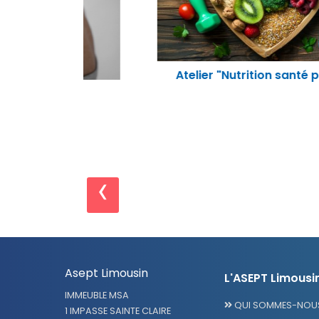
Atelier "Nutrition santé physique"
Dos
‹
Asept Limousin
L'ASEPT Limousi
IMMEUBLE MSA
QUI SOMMES-NOUS
1 IMPASSE SAINTE CLAIRE