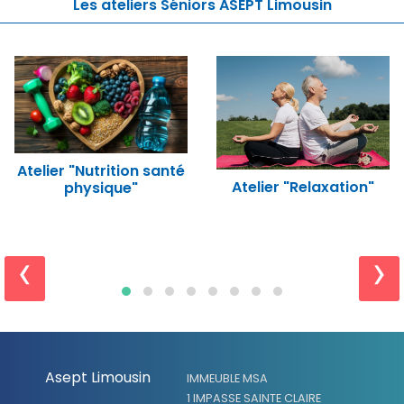
Les ateliers Séniors ASEPT Limousin
Atelier "Nutrition santé
Atelier "Relaxation"
physique"
‹
›
Asept Limousin
IMMEUBLE MSA
1 IMPASSE SAINTE CLAIRE