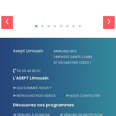
‹
›
Asept Limousin
IMMEUBLE MSA
1 IMPASSE SAINTE CLAIRE
87 041 LIMOGES CEDEX 1
05 55 49 85 57
L'ASEPT Limousin
QUI SOMMES-NOUS ?
RETROUVEZ NOS VIDÉOS
NOUS CONTACTER
Découvrez nos programmes
SÉNIORS À DOMICILE
SÉNIORS EN INSTITUTION