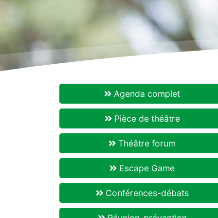
Agenda complet
Pièce de théâtre
Théâtre forum
Escape Game
Conférences-débats
Réunion-prévention