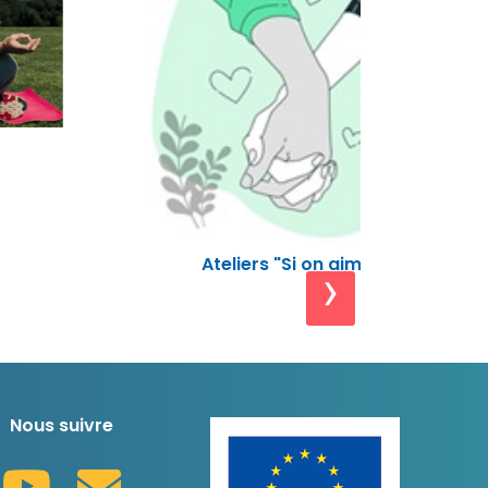
Bien dans
Ateliers "Si on aimait"
›
Nous suivre