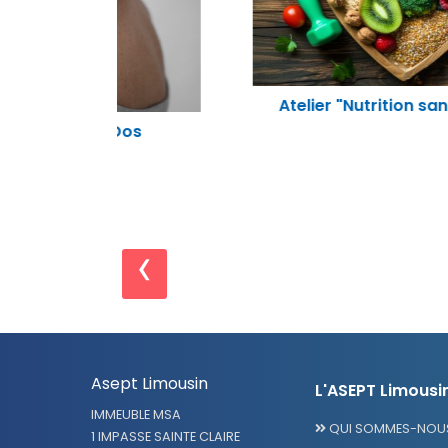
Atelier "Nutrition santé physique"
Dos
‹
Asept Limousin
L'ASEPT Limousi
IMMEUBLE MSA
QUI SOMMES-NOUS
1 IMPASSE SAINTE CLAIRE