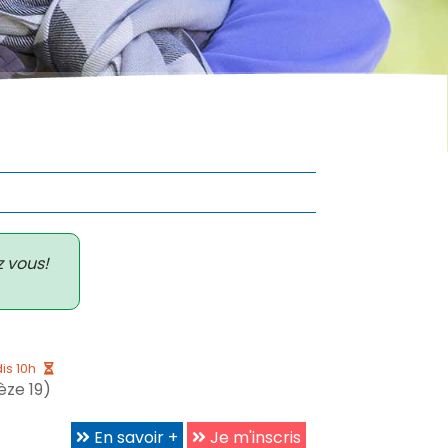
z vous!
is 10h
ze 19)
En savoir +
Je m'inscris