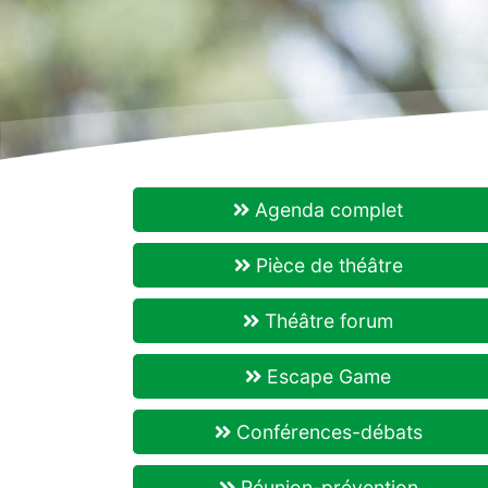
Agenda complet
Pièce de théâtre
Théâtre forum
Escape Game
Conférences-débats
Réunion-prévention