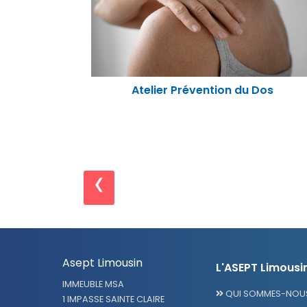
Atelier "Nutrition santé physique"
Dos
‹
Asept Limousin
L'ASEPT Limousi
IMMEUBLE MSA
QUI SOMMES-NOUS
1 IMPASSE SAINTE CLAIRE