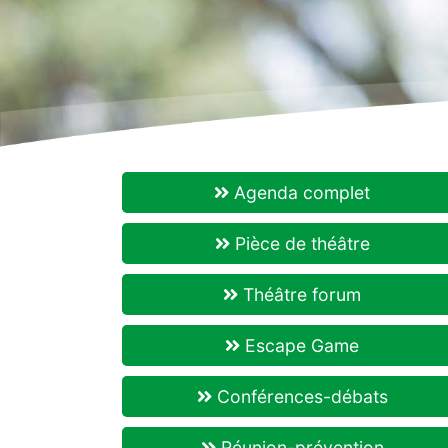
Agenda complet
Pièce de théâtre
Théâtre forum
Escape Game
Conférences-débats
Réunion-prévention