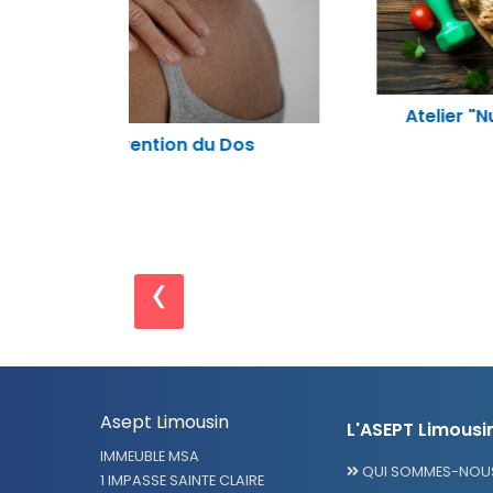
Atelier "Nutrition santé physique"
Dos
‹
Asept Limousin
L'ASEPT Limousi
IMMEUBLE MSA
QUI SOMMES-NOUS
1 IMPASSE SAINTE CLAIRE