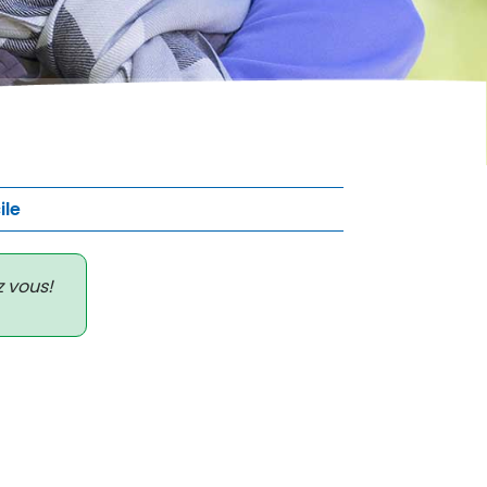
ile
z vous!